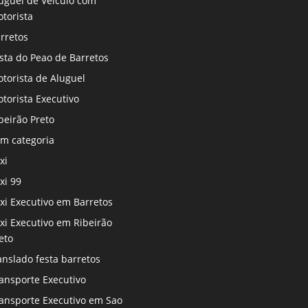
uguel de Veiculo com
torista
rretos
sta do Peao de Barretos
torista de Aluguel
torista Executivo
beirão Preto
m categoria
xi
xi 99
xi Executivo em Barretos
xi Executivo em Ribeirão
eto
anslado festa barretos
ansporte Executivo
ansporte Executivo em Sao