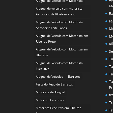
Al
Aluguel de Veiculo com Motorista
Mo
Aluguel de veiculo com motorista
Ba
Aeroporto de Ribeirao Preto
Fe
Aluguel de Veiculo com Motorista
Aeroporto Leite Lopes
Mo
Aluguel de Veiculo com Motorista em
Mo
Ribeirao Preto
Ri
Aluguel de Veiculo com Motorista em
Se
Uberaba
Ta
Aluguel de Veiculo com Motorista
Ta
Executivo
Ta
Aluguel de Veiculos
Barretos
Ta
Festa do Peao de Barretos
Pr
Motorista de Aluguel
tr
Motorista Executivo
Tr
Motorista Executivo em Ribeirão
Tr