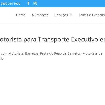
/ 0800 016 1000
Home
A Empresa
Serviços
Feiras e Eventos
otorista para Transporte Executivo 
o com Motorista
,
Barretos
,
Festa do Peao de Barretos
,
Motorista de
tivo